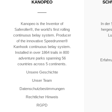
KANOPEO
SCH
Kanopeo is the Inventor of
In der
Saferoller®, the world’s first rolling
hergest
continuous belay system. Producer
Lu
of the innovative Speedrunner®
Kanhook continuous belay system.
Installed in over 1864 trails in 800
adventure parks spanning 56
Erfahr
countries across 5 continents.
Unsere Geschichte
Unser Team
Datenschutzbestimmungen
Rechtlicher Hinweis
RGPD