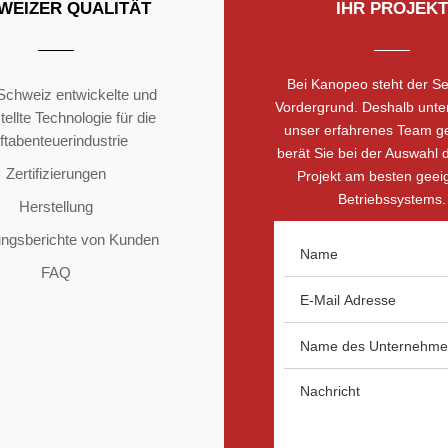
WEIZER QUALITÄT
IHR PROJEKT
Bei Kanopeo steht der Se
 Schweiz entwickelte und
Vordergrund. Deshalb unter
ellte Technologie für die
unser erfahrenes Team g
ftabenteuerindustrie
berät Sie bei der Auswahl d
Zertifizierungen
Projekt am besten geei
Betriebssystems.
Herstellung
ungsberichte von Kunden
FAQ