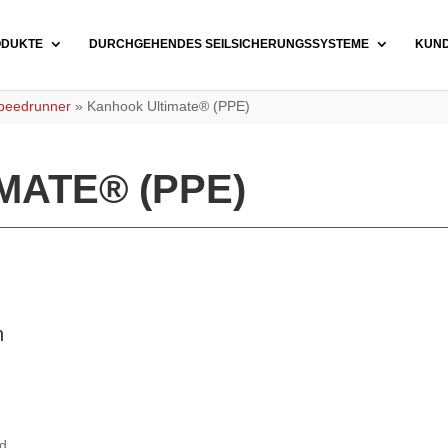
ODUKTE
DURCHGEHENDES SEILSICHERUNGSSYSTEME
KUN
Speedrunner
»
Kanhook Ultimate® (PPE)
MATE® (PPE)
n
h
nd