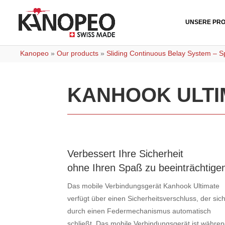
UNSERE PR
Kanopeo
»
Our products
»
Sliding Continuous Belay System – 
KANHOOK ULTI
Verbessert Ihre Sicherheit
ohne Ihren Spaß zu beeinträchtige
Das mobile Verbindungsgerät Kanhook Ultimate
verfügt über einen Sicherheitsverschluss, der sic
durch einen Federmechanismus automatisch
schließt. Das mobile Verbindungsgerät ist währe