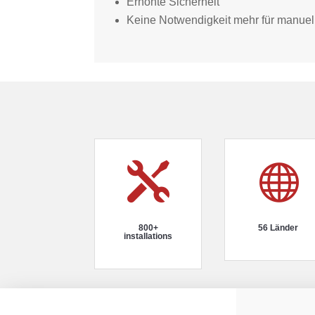
Erhöhte Sicherheit
Keine Notwendigkeit mehr für manuel


800+
56 Länder
installations