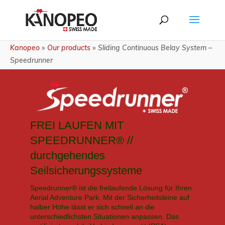
Kanopeo
»
Our products
»
Sliding Continuous Belay System –
Speedrunner
FREI LAUFEN MIT
SPEEDRUNNER® //
durchgehendes
Seilsicherungssysteme
Speedrunner® ist die freilaufende Lösung für Ihren
Aerial Adventure Park. Mit der Sicherheitsleine auf
halber Höhe lässt er sich schnell an die
unterschiedlichsten Situationen anpassen. Das