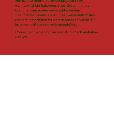
zertifizierte mobile Verbindungsgerät (PSA)
Kanhook ist ein hakenbasiertes System mit dem
branchenweit ersten selbstschließenden
Spaltmechanismus. Es ist unser wirtschaftlichstes
und am einfachsten zu installierendes System. Es
ist verschleißfest und widerstandsfähig.
Robust, langlebig und verlässlich. Einfach einhaken
und los.