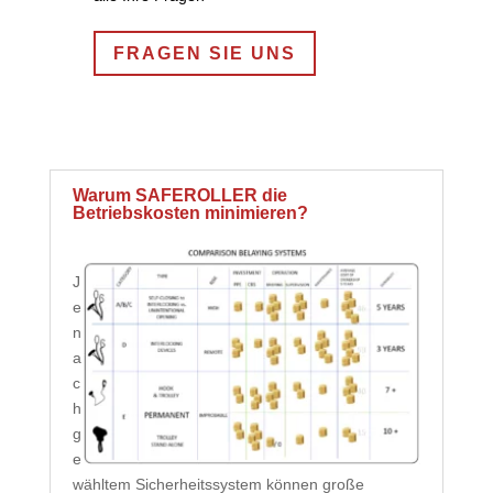
FRAGEN SIE UNS
Warum SAFEROLLER die
Betriebskosten minimieren?
J
e
n
a
c
h
g
e
wähltem Sicherheitssystem können große