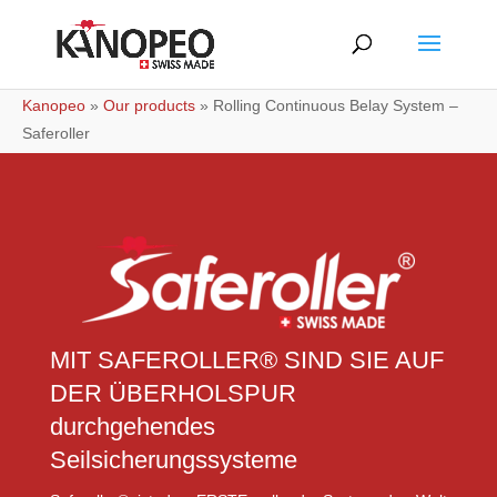
Kanopeo
»
Our products
»
Rolling Continuous Belay System –
Saferoller
MIT SAFEROLLER® SIND SIE AUF
DER ÜBERHOLSPUR
durchgehendes
Seilsicherungssysteme