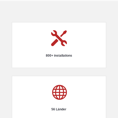

800+ installations

56 Länder