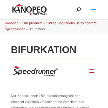
Kanopeo
»
Our products
»
Sliding Continuous Belay System –
Speedrunner
»
Bifurcation
BIFURKATION
Der Speedrunner® Bifurcation ermöglicht den
Wechsel zwischen verschiedenen Strecken, das
Überholen und das Verlassen der Strecke. Sie kann