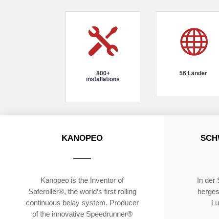


800+
56 Länder
installations
KANOPEO
SCH
Kanopeo is the Inventor of
In der
Saferoller®, the world’s first rolling
hergest
continuous belay system. Producer
Lu
of the innovative Speedrunner®