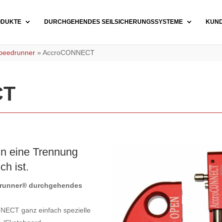
ODUKTE
DURCHGEHENDES SEILSICHERUNGSSYSTEME
KUN
Speedrunner
»
AccroCONNECT
CT
enn eine Trennung
ch ist.
edrunner® durchgehendes
NECT ganz einfach spezielle