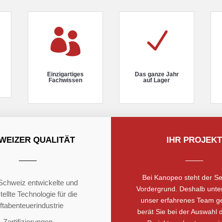

N
Einzigartiges
Das ganze Jahr
Fachwissen
auf Lager
WEIZER QUALITÄT
IHR PROJEKT
Bei Kanopeo steht der Se
 Schweiz entwickelte und
Vordergrund. Deshalb unter
ellte Technologie für die
unser erfahrenes Team g
ftabenteuerindustrie
berät Sie bei der Auswahl d
Zertifizierungen