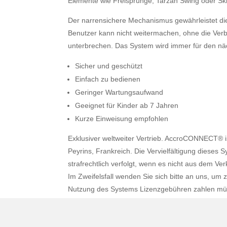
Elemente wie Freisprünge, Tarzan Swing oder Sk
Der narrensichere Mechanismus gewährleistet di
Benutzer kann nicht weitermachen, ohne die Ver
unterbrechen. Das System wird immer für den näc
Sicher und geschützt
Einfach zu bedienen
Geringer Wartungsaufwand
Geeignet für Kinder ab 7 Jahren
Kurze Einweisung empfohlen
Exklusiver weltweiter Vertrieb. AccroCONNECT® is
Peyrins, Frankreich. Die Vervielfältigung dieses Sy
strafrechtlich verfolgt, wenn es nicht aus dem Ve
Im Zweifelsfall wenden Sie sich bitte an uns, um z
Nutzung des Systems Lizenzgebühren zahlen mü