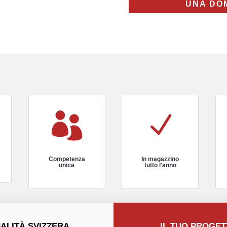
UNA DO

N
Competenza
In magazzino
unica
tutto l'anno
ALITÀ SVIZZERA
IL TUO PROGE