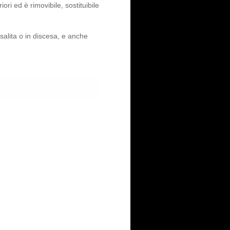
ri ed è rimovibile, sostituibile
salita o in discesa, e anche