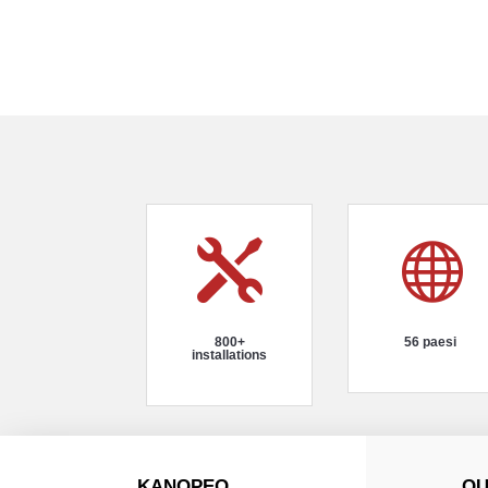


800+
56 paesi
installations
KANOPEO
QU