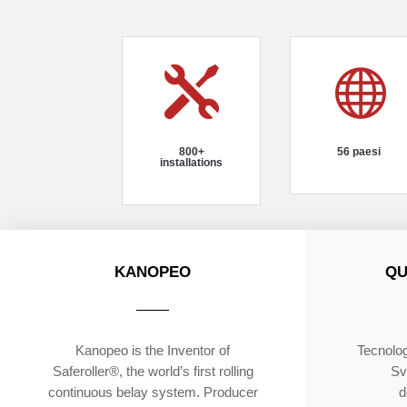


800+
56 paesi
installations
KANOPEO
QU
Kanopeo is the Inventor of
Tecnolog
Saferoller®, the world’s first rolling
Sv
continuous belay system. Producer
d