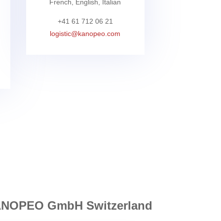
French, English, Italian
+41 61 712 06 21
logistic@kanopeo.com
f KANOPEO GmbH Switzerland