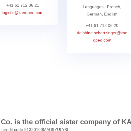
+41 61 712 06 21
Languages : French,
logistic@kanopeo.com
German, English
+41 61 712 06 20
delphine.schertzinger@kan
opeo.com
 Co. is the official sister company o
ocial credit code 91320100MAD9YULY8L