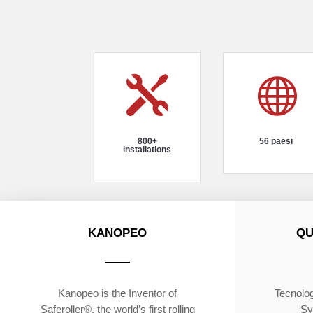


800+
56 paesi
installations
KANOPEO
QU
Kanopeo is the Inventor of
Tecnolog
Saferoller®, the world’s first rolling
Sv