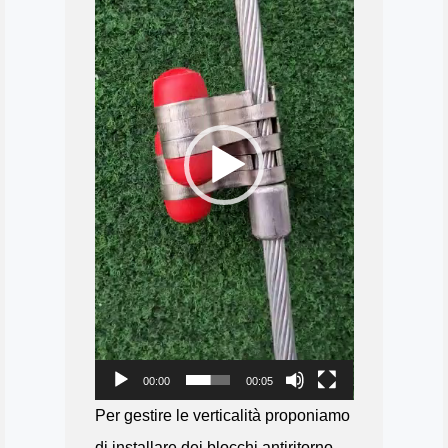
00:00
00:05
Per gestire le verticalità proponiamo
di installare dei blocchi antiritorno.