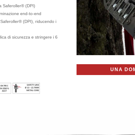
a Saferoller® (DPI)
aminazione end-to-end
 Saferoller® (DPI), riducendo i
lica di sicurezza e stringere i 6
UNA DO