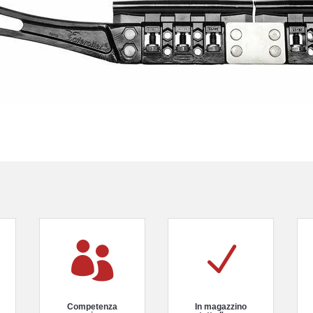

N
Competenza
In magazzino