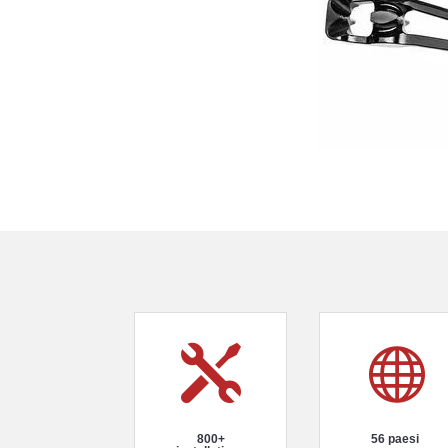


800+
56 paesi