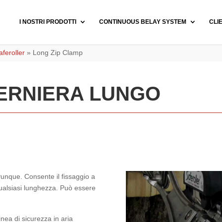
I NOSTRI PRODOTTI
CONTINUOUS BELAY SYSTEM
CLI
feroller
»
Long Zip Clamp
ERNIERA LUNGO
vunque. Consente il fissaggio a
i qualsiasi lunghezza. Può essere
inea di sicurezza in aria