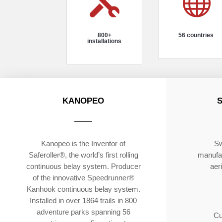


800+
56 countries
installations
KANOPEO
Kanopeo is the Inventor of
Sw
Saferoller®, the world’s first rolling
manufac
continuous belay system. Producer
aer
of the innovative Speedrunner®
Kanhook continuous belay system.
Installed in over 1864 trails in 800
adventure parks spanning 56
Cu