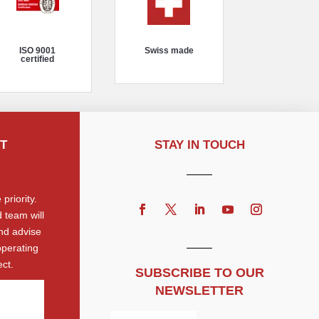
ISO 9001
Swiss made
certified
T
STAY IN TOUCH
priority.
 team will
nd advise
operating
ct.
SUBSCRIBE TO OUR
NEWSLETTER