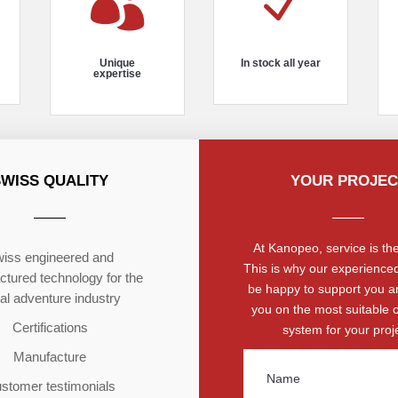

N
Unique
In stock all year
expertise
SWISS QUALITY
YOUR PROJEC
At Kanopeo, service is the 
iss engineered and
This is why our experienced
tured technology for the
be happy to support you a
ial adventure industry
you on the most suitable 
Certifications
system for your proje
Manufacture
stomer testimonials