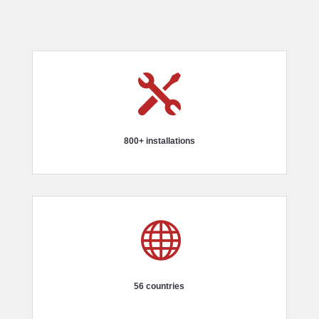

800+ installations

56 countries