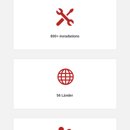

800+ installations

56 Länder