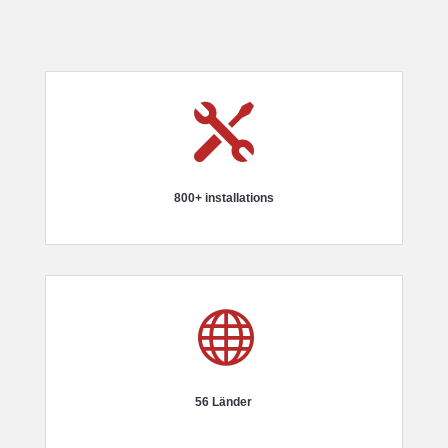

800+ installations

56 Länder