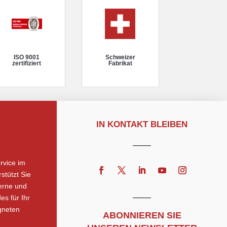
ISO 9001
Schweizer
zertifiziert
Fabrikat
IN KONTAKT BLEIBEN
rvice im
stützt Sie
erne und
es für Ihr
gneten
ABONNIEREN SIE