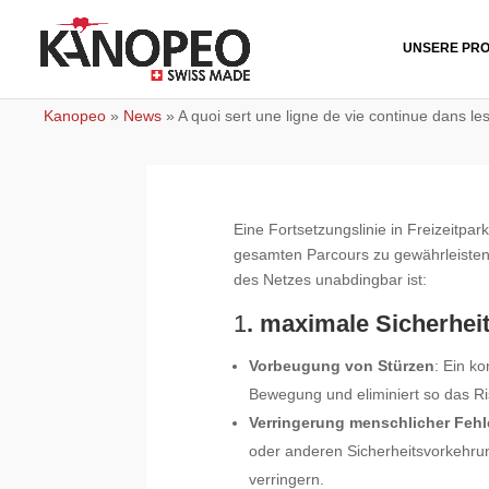
UNSERE PR
Kanopeo
»
News
»
A quoi sert une ligne de vie continue dans l
Eine Fortsetzungslinie in Freizeitpa
gesamten Parcours zu gewährleisten
des Netzes unabdingbar ist:
1
. maximale Sicherhei
Vorbeugung von Stürzen
: Ein k
Bewegung und eliminiert so das Ri
Verringerung menschlicher Fehl
oder anderen Sicherheitsvorkehru
verringern.