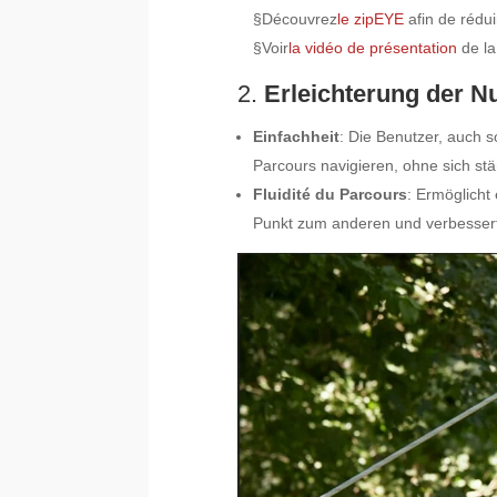
§Découvrez
le zipEYE
afin de réduir
§Voir
la vidéo de présentation
de la
2.
Erleichterung der N
Einfachheit
: Die Benutzer, auch 
Parcours navigieren, ohne sich st
Fluidité du Parcours
: Ermöglicht
Punkt zum anderen und verbessert 