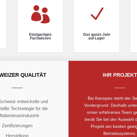

N
Einzigartiges
Das ganze Jahr
Fachwissen
auf Lager
WEIZER QUALITÄT
IHR PROJEKT
Bei Kanopeo steht der Se
 Schweiz entwickelte und
Vordergrund. Deshalb unter
ellte Technologie für die
unser erfahrenes Team g
ftabenteuerindustrie
berät Sie bei der Auswahl d
Zertifizierungen
Projekt am besten geei
Betriebssystems.
Herstellung