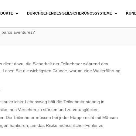
ODUKTE
DURCHGEHENDES SEILSICHERUNGSSYSTEME
KUN
es parcs aventures?
rks dient dazu, die Sicherheit der Teilnehmer während des
. Lesen Sie die wichtigsten Gründe, warum eine Weiterführung
t
ontinuierlicher Lebensweg hält die Teilnehmer ständig in
siko, aus Versehen zu stürzen und zu verunglücken.
er
: Die Teilnehmer müssen bei jeder Etappe nicht mit Mäusen
ngen hantieren, um das Risiko menschlicher Fehler zu