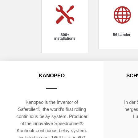


800+
56 Länder
installations
KANOPEO
SCH
Kanopeo is the Inventor of
In der
Saferoller®, the world’s first rolling
hergest
continuous belay system. Producer
Lu
of the innovative Speedrunner®
Kanhook continuous belay system.
Installed in over 1864 trails in 800