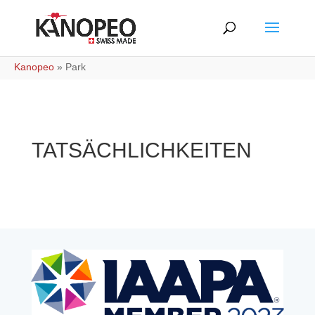
Kanopeo
»
Park
TATSÄCHLICHKEITEN