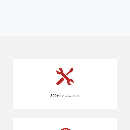

800+ installations