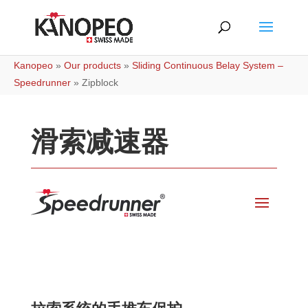
Kanopeo
»
Our products
»
Sliding Continuous Belay System –
Speedrunner
»
Zipblock
滑索减速器