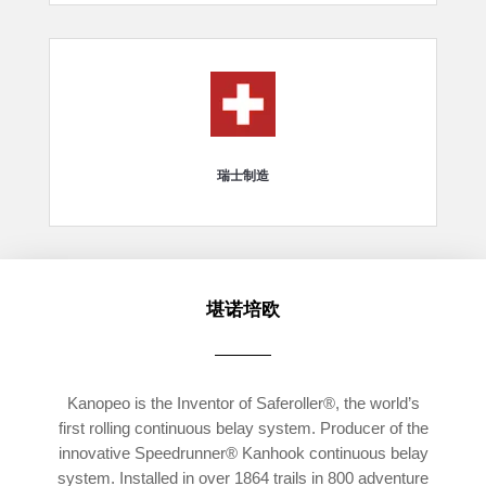
瑞士制造
堪诺培欧
Kanopeo is the Inventor of Saferoller®, the world’s
first rolling continuous belay system. Producer of the
innovative Speedrunner® Kanhook continuous belay
system. Installed in over 1864 trails in 800 adventure