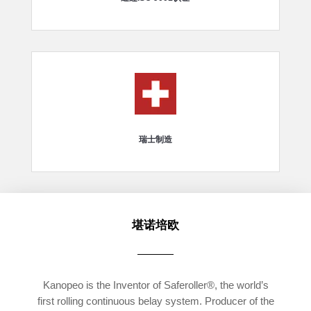
瑞士制造
堪诺培欧
Kanopeo is the Inventor of Saferoller®, the world’s
first rolling continuous belay system. Producer of the