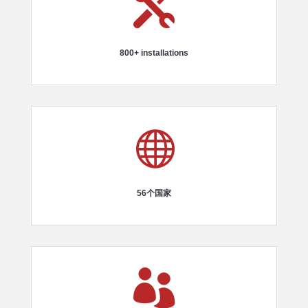

800+ installations

56个国家
