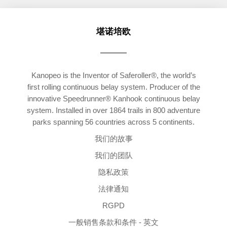
堪诺培欧
Kanopeo is the Inventor of Saferoller®, the world’s
first rolling continuous belay system. Producer of the
innovative Speedrunner® Kanhook continuous belay
system. Installed in over 1864 trails in 800 adventure
parks spanning 56 countries across 5 continents.
我们的故事
我们的团队
隐私政策
法律通知
RGPD
一般销售条款和条件 - 英文