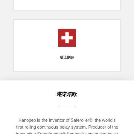
瑞士制造
堪诺培欧
Kanopeo is the Inventor of Saferoller®, the world’s
first rolling continuous belay system. Producer of the
innovative Speedrunner® Kanhook continuous belay