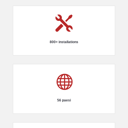

800+ installations

56 paesi