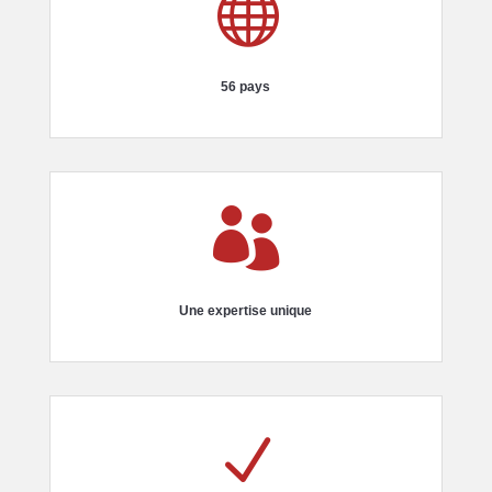

56 pays

Une expertise unique
N