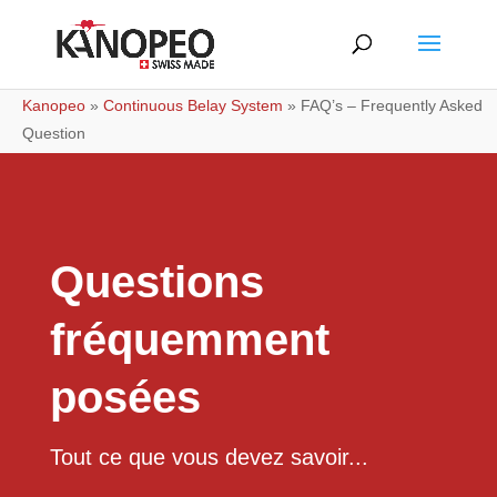
Kanopeo
»
Continuous Belay System
»
FAQ’s – Frequently Asked
Question
Questions
fréquemment
posées
Tout ce que vous devez savoir...