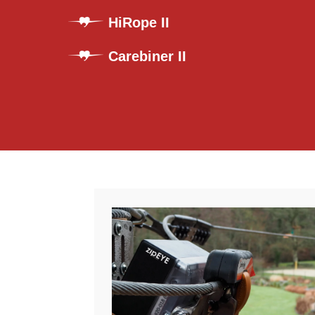
HiRope II
Carebiner II