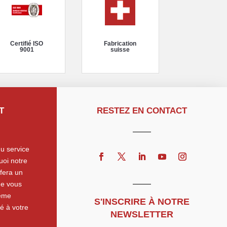
Certifié ISO
Fabrication
9001
suisse
T
RESTEZ EN CONTACT
u service
quoi notre
fera un
de vous
tème
S'INSCRIRE À NOTRE
té à votre
NEWSLETTER