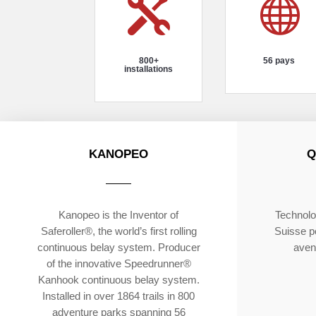


800+
56 pays
installations
KANOPEO
Q
Kanopeo is the Inventor of
Technolo
Saferoller®, the world’s first rolling
Suisse po
continuous belay system. Producer
aven
of the innovative Speedrunner®
Kanhook continuous belay system.
Installed in over 1864 trails in 800
adventure parks spanning 56