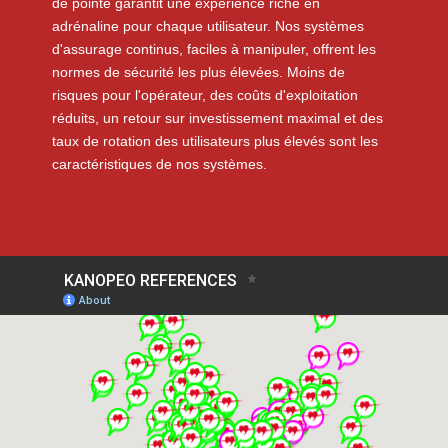
de pointe garantit une expérience riche en
adrénaline pour chaque utilisateur. Nos systèmes
d'assurage continus, faciles à manipuler, offrent les
normes de sécurité les plus élevées. Moins de
risques pour l'opérateur, des coûts d'exploitation
réduits, un retour sur investissement maximal et des
taux de rotation des utilisateurs plus élevés sont les
caractéristiques de nos systèmes.