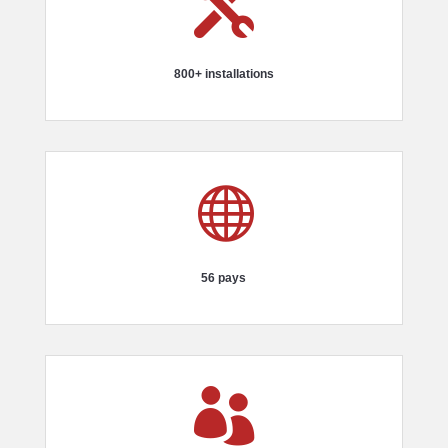

800+ installations

56 pays
