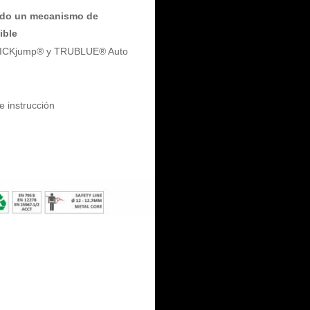
endo un mecanismo de
ible
e QUICKjump® y TRUBLUE® Auto
e instrucción