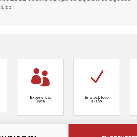
luido

N
Experiencia
En stock todo
única
el año