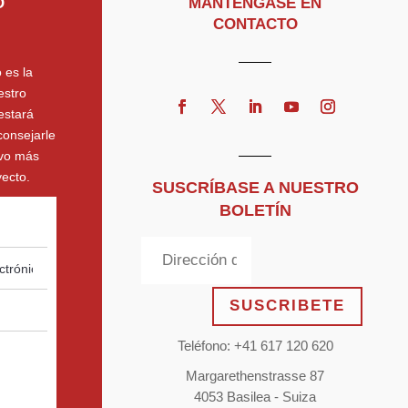
O
MANTÉNGASE EN
CONTACTO
 es la
estro
estará
consejarle
ivo más
ecto.
SUSCRÍBASE A NUESTRO
BOLETÍN
SUSCRIBETE
Teléfono: +41 617 120 620
Margarethenstrasse 87
4053 Basilea - Suiza