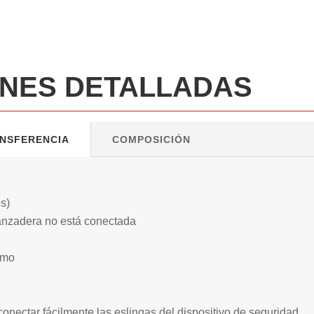
ONES DETALLADAS
ANSFERENCIA
COMPOSICIÓN
es)
lanzadera no está conectada
smo
onectar fácilmente las eslingas del dispositivo de seguridad