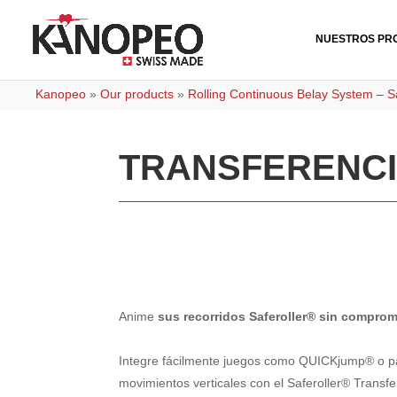
NUESTROS PR
Kanopeo
»
Our products
»
Rolling Continuous Belay System – Sa
TRANSFERENC
Anime
sus recorridos Saferoller® sin comprom
Integre fácilmente juegos como QUICKjump® o par
movimientos verticales con el Saferoller® Transfe