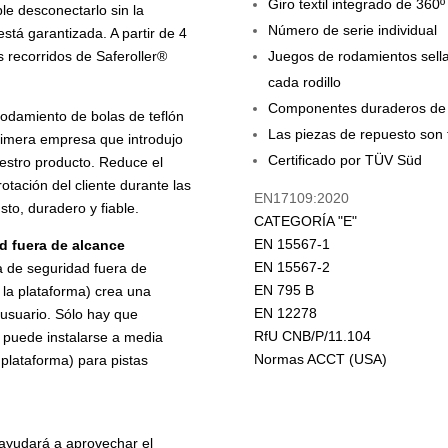
Giro textil integrado de 360º
le desconectarlo sin la
Número de serie individual
stá garantizada. A partir de 4
s recorridos de Saferoller®
Juegos de rodamientos sella
cada rodillo
Componentes duraderos de 
 rodamiento de bolas de teflón
Las piezas de repuesto son 
primera empresa que introdujo
Certificado por TÜV Süd
uestro producto. Reduce el
otación del cliente durante las
EN17109:2020
sto, duradero y fiable.
CATEGORÍA "E
"
EN 15567-1
d fuera de alcance
EN 15567-2
ea de seguridad fuera de
EN 795 B
 la plataforma) crea una
EN 12278
 usuario. Sólo hay que
RfU CNB/P/11.104
n puede instalarse a media
Normas ACCT (USA)
 plataforma) para pistas
ayudará a aprovechar el