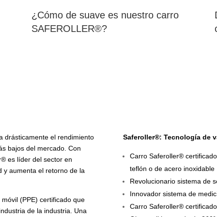
¿Cómo de suave es nuestro carro
SAFEROLLER®?
a drásticamente el rendimiento
Saferoller®: Tecnología de 
 más bajos del mercado. Con
Carro Saferoller®
certificad
® es líder del sector en
teflón o de acero inoxidable
d y aumenta el retorno de la
Revolucionario sistema de s
Innovador sistema de medic
 móvil (PPE) certificado que
Carro Saferoller® certificad
industria
de la industria. Una