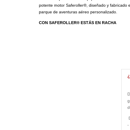
potente motor Saferoller®, diseñado y fabricado e
parque de aventuras aéreo personalizado.
CON SAFEROLLER® ESTÁS EN RACHA
¿
D
g
d
D
-