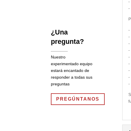
-
-
P
-
¿Una
-
pregunta?
-
-
-
Nuestro
-
experimentado equipo
-
estará encantado de
-
responder a todas sus
-
preguntas
S
PREGÚNTANOS
f