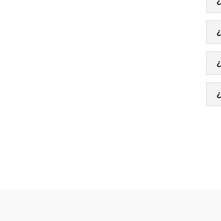
¿
¿
¿
¿