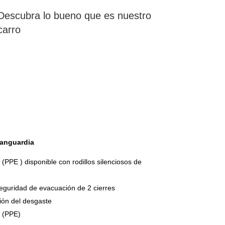
Descubra lo bueno que es nuestro
carro
vanguardia
o
(PPE
) disponible con rodillos silenciosos de
eguridad de evacuación de 2 cierres
ión del desgaste
o (PPE)