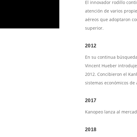
El innovador rodillo con
atención de varios propi
aéreos que adoptaron co
superior.
2012
En su continua búsqueda 
Vincent Hueber introduj
2012. Concibieron el Kanh
sistemas económicos de 
2017
Kanopeo lanza al mercado
2018