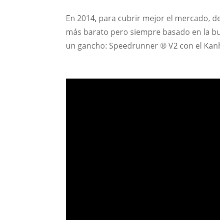
En 2014, para cubrir mejor el mercado, d
más barato pero siempre basado en la bu
un gancho: Speedrunner ® V2 con el Kan