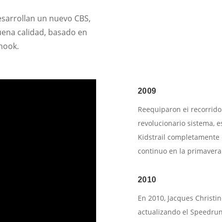
esarrollan un nuevo CBS,
ena calidad, basado en
hook.
2009
Reequiparon ei recorrido 
revolucionario sistema, 
Kidstrail completamente
continuo en la primavera
2010
En 2010, Jacques Christi
actualizando el Speedrun