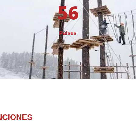
56
Países
NCIONES