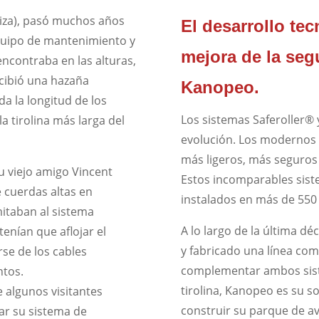
uiza), pasó muchos años
El desarrollo tec
quipo de mantenimiento y
mejora de la seg
encontraba en las alturas,
ncibió una hazaña
Kanopeo.
da la longitud de los
Los sistemas Saferoller®
la tirolina más larga del
evolución. Los modernos
más ligeros, más seguros
su viejo amigo Vincent
Estos incomparables sis
 cuerdas altas en
instalados en más de 550
mitaban al sistema
A lo largo de la última 
tenían que aflojar el
y fabricado una línea com
e de los cables
complementar ambos sistem
ntos.
tirolina, Kanopeo es su so
 algunos visitantes
construir su parque de ave
zar su sistema de