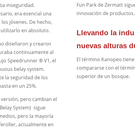
Fun Park de Zermatt sigu
ba inseguridad.
innovación de productos.
ario, era esencial una
 los jóvenes. De hecho,
utilizarlo en absoluto.
Llevando la indus
mo diseñaron y crearon
nuevas alturas 
guraba continuamente al
El término Kanopeo tiene
dujo Speedrunner ® V1, el
compararse con el término
nuous belay system.
superior de un bosque.
 la seguridad de los
 hasta en un 25%.
 versión, pero cambian el
 Belay System) sigue
medios, pero la mayoría
aferoller, actualmente en