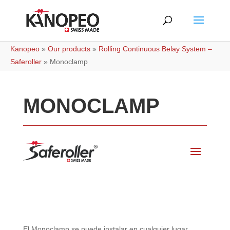
Kanopeo
»
Our products
»
Rolling Continuous Belay System –
Saferoller
»
Monoclamp
MONOCLAMP
El Monoclamp se puede instalar en cualquier lugar.