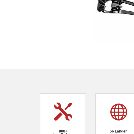


800+
56 Länder