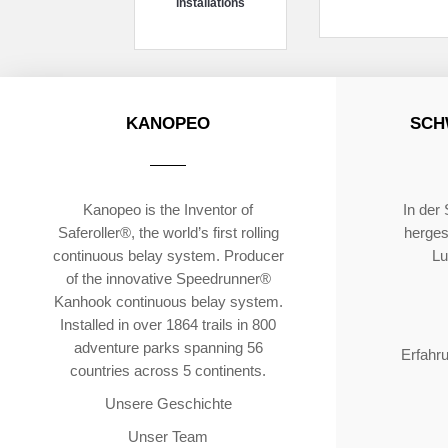
installations
KANOPEO
SCH
Kanopeo is the Inventor of
In der
Saferoller®, the world’s first rolling
hergest
continuous belay system. Producer
Lu
of the innovative Speedrunner®
Kanhook continuous belay system.
Installed in over 1864 trails in 800
adventure parks spanning 56
Erfahr
countries across 5 continents.
Unsere Geschichte
Unser Team