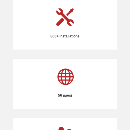

800+ installations

56 paesi