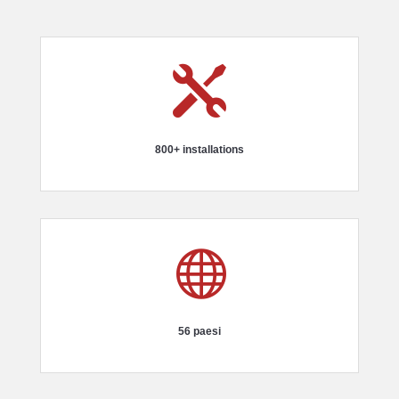

800+ installations

56 paesi