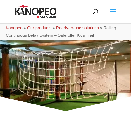
Kanopeo
»
Our products
»
Ready-to-use solutions
»
Rolling
Continuous Belay System – Saferoller Kids Trail