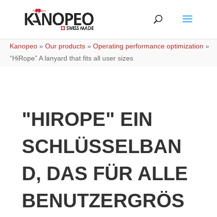
Kanopeo
»
Our products
»
Operating performance optimization
»
“HiRope” A lanyard that fits all user sizes
"HIROPE" EIN
SCHLÜSSELBAN
D, DAS FÜR ALLE
BENUTZERGRÖSS