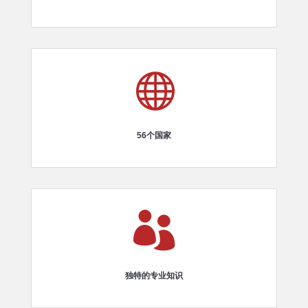

56个国家

独特的专业知识