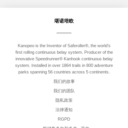
堪诺培欧
Kanopeo is the Inventor of Saferoller®, the world’s
first rolling continuous belay system. Producer of the
innovative Speedrunner® Kanhook continuous belay
system. Installed in over 1864 trails in 800 adventure
parks spanning 56 countries across 5 continents.
我们的故事
我们的团队
隐私政策
法律通知
RGPD