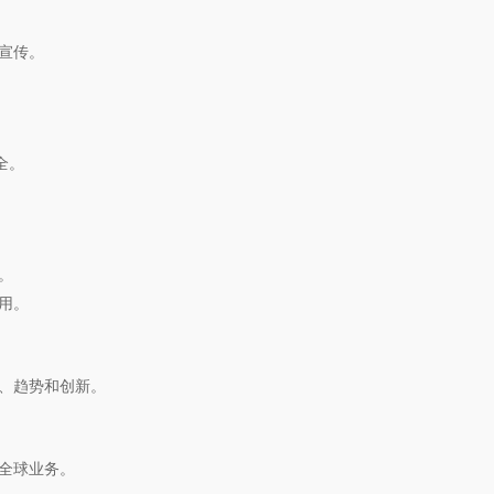
行宣传。
全。
扣。
费用。
闻、趋势和创新。
展全球业务。