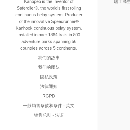
Kanopeo is the Inventor of
瑞士高
Saferoller®, the world’s first rolling
continuous belay system. Producer
of the innovative Speedrunner®
Kanhook continuous belay system.
Installed in over 1864 trails in 800
adventure parks spanning 56
countries across 5 continents.
我们的故事
我们的团队
隐私政策
法律通知
RGPD
一般销售条款和条件 - 英文
销售总则 - 法语