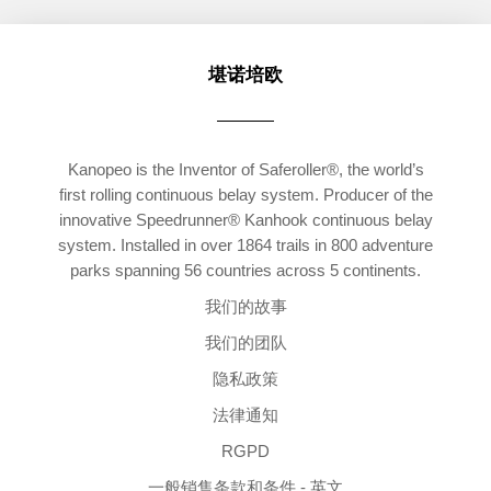
堪诺培欧
Kanopeo is the Inventor of Saferoller®, the world’s
first rolling continuous belay system. Producer of the
innovative Speedrunner® Kanhook continuous belay
system. Installed in over 1864 trails in 800 adventure
parks spanning 56 countries across 5 continents.
我们的故事
我们的团队
隐私政策
法律通知
RGPD
一般销售条款和条件 - 英文