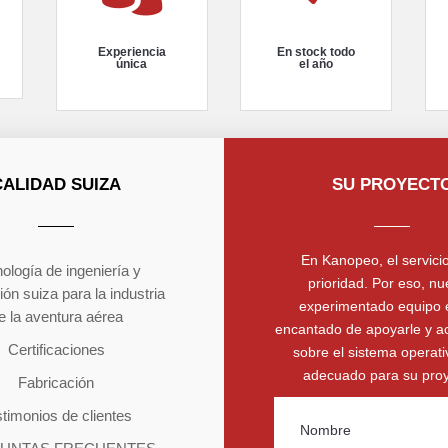
Experiencia
En stock todo
única
el año
CALIDAD SUIZA
SU PROYECT
En Kanopeo, el servicio
ología de ingeniería y
prioridad. Por eso, nu
ión suiza para la industria
experimentado equipo 
e la aventura aérea
encantado de apoyarle y a
Certificaciones
sobre el sistema operat
adecuado para su proy
Fabricación
timonios de clientes