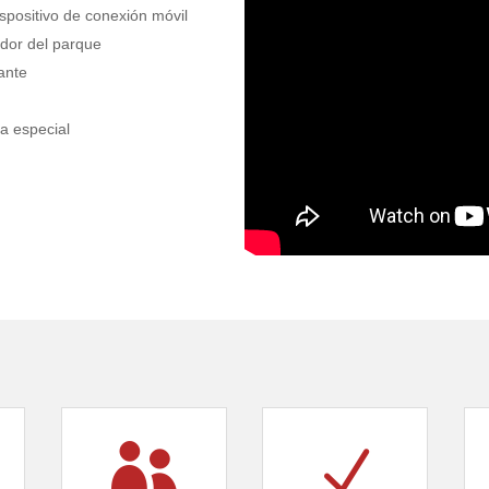
ispositivo de conexión móvil
ador del parque
pante
a especial

N