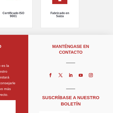
Certificado ISO
Fabricado en
9001
Suiza
O
MANTÉNGASE EN
CONTACTO
 es la
estro
estará
consejarle
ivo más
ecto.
SUSCRÍBASE A NUESTRO
BOLETÍN