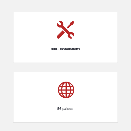

800+ installations

56 países