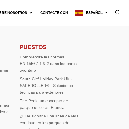
BRE NOSOTROS
CONTACTE CON
ESPAÑOL
PUESTOS
Comprendre les normes
EN 15567-1 & 2 dans les parcs
aventure
dores
South Cliff Holiday Park UK -
SAFEROLLER® - Soluciones
técnicas para exteriores
The Peak, un concepto de
temas
parque único en Francia.
ica a
¿Qué significa una línea de vida
continua en los parques de