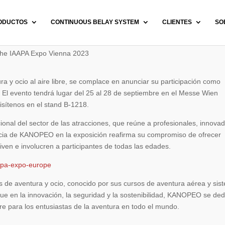
ODUCTOS
CONTINUOUS BELAY SYSTEM
CLIENTES
SO
 the IAAPA Expo Vienna 2023
 y ocio al aire libre, se complace en anunciar su participación como
 El evento tendrá lugar del 25 al 28 de septiembre en el Messe Wien
isítenos en el stand B-1218.
ional del sector de las atracciones, que reúne a profesionales, innova
encia de KANOPEO en la exposición reafirma su compromiso de ofrecer
ven e involucren a participantes de todas las edades.
apa-expo-europe
de aventura y ocio, conocido por sus cursos de aventura aérea y sis
ue en la innovación, la seguridad y la sostenibilidad, KANOPEO se ded
ibre para los entusiastas de la aventura en todo el mundo.