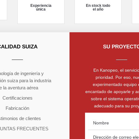
Experiencia
En stock todo
única
el año
CALIDAD SUIZA
SU PROYECT
En Kanopeo, el servicio
ología de ingeniería y
prioridad. Por eso, nu
ión suiza para la industria
experimentado equipo 
e la aventura aérea
encantado de apoyarle y a
Certificaciones
sobre el sistema operat
adecuado para su proy
Fabricación
timonios de clientes
UNTAS FRECUENTES