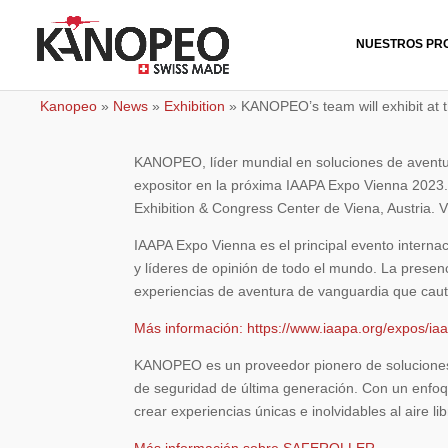
NUESTROS PR
Kanopeo
»
News
»
Exhibition
»
KANOPEO’s team will exhibit at
KANOPEO, líder mundial en soluciones de aventura
expositor en la próxima IAAPA Expo Vienna 2023.
Exhibition & Congress Center de Viena, Austria. V
IAAPA Expo Vienna es el principal evento internac
y líderes de opinión de todo el mundo. La pres
experiencias de aventura de vanguardia que cauti
Más información: https://w
ww.iaapa.org/expos/ia
KANOPEO es un proveedor pionero de soluciones 
de seguridad de última generación. Con un enfoq
crear experiencias únicas e inolvidables al aire l
Más información sobre SAFEROLLER