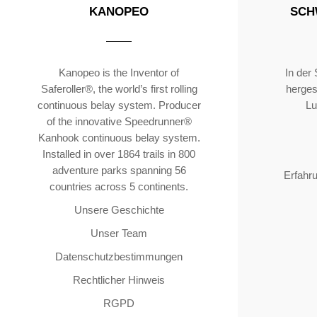
KANOPEO
SCH
Kanopeo is the Inventor of
In der
Saferoller®, the world’s first rolling
hergest
continuous belay system. Producer
Lu
of the innovative Speedrunner®
Kanhook continuous belay system.
Installed in over 1864 trails in 800
adventure parks spanning 56
Erfahr
countries across 5 continents.
Unsere Geschichte
Unser Team
Datenschutzbestimmungen
Rechtlicher Hinweis
RGPD