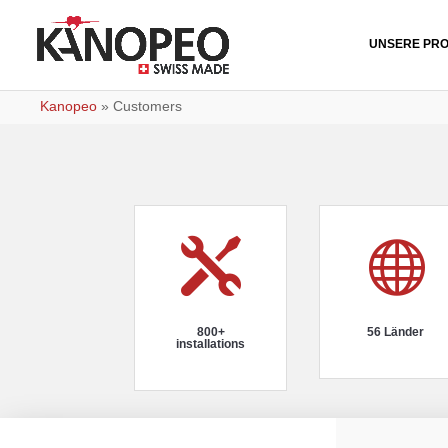
UNSERE PR
Kanopeo
»
Customers


800+
56 Länder
installations