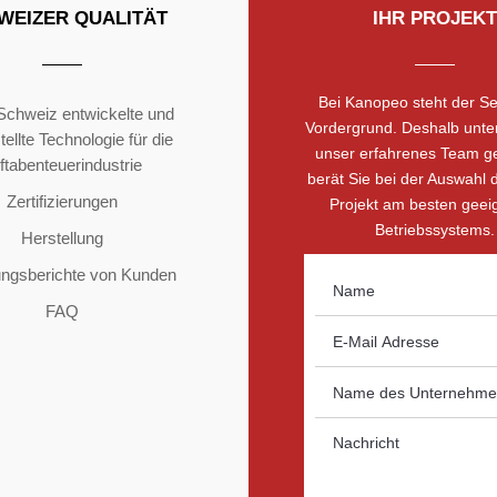
WEIZER QUALITÄT
IHR PROJEKT
Bei Kanopeo steht der Se
 Schweiz entwickelte und
Vordergrund. Deshalb unter
ellte Technologie für die
unser erfahrenes Team g
ftabenteuerindustrie
berät Sie bei der Auswahl d
Zertifizierungen
Projekt am besten geei
Betriebssystems.
Herstellung
ungsberichte von Kunden
FAQ