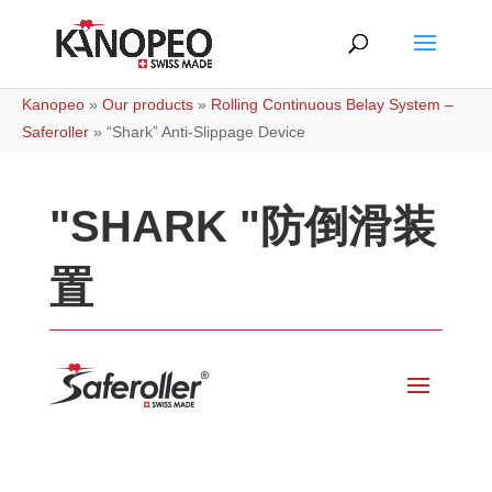
Kanopeo
»
Our products
»
Rolling Continuous Belay System –
Saferoller
»
“Shark” Anti-Slippage Device
"SHARK "防倒滑装
置