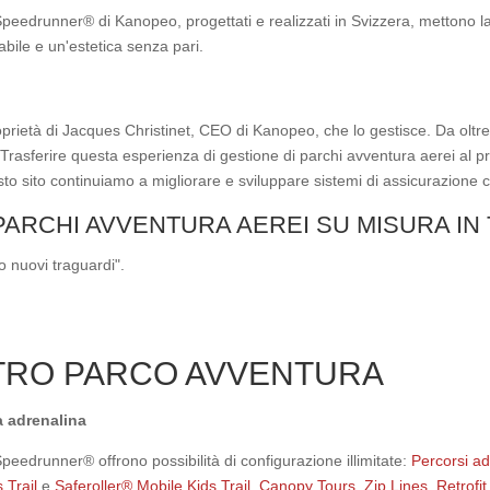
Speedrunner® di Kanopeo, progettati e realizzati in Svizzera, mettono la 
bile e un'estetica senza pari.
oprietà di Jacques Christinet, CEO di Kanopeo, che lo gestisce. Da oltre 
 Trasferire questa esperienza di gestione di parchi avventura aerei al 
to sito continuiamo a migliorare e sviluppare sistemi di assicurazione 
 PARCHI AVVENTURA AEREI SU MISURA IN
o nuovi traguardi".
STRO PARCO AVVENTURA
a adrenalina
Speedrunner® offrono possibilità di configurazione illimitate:
Percorsi ad
s Trail
e
Saferoller® Mobile Kids Trail
,
Canopy Tours, Zip Lines
,
Retrofit