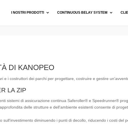
I NOSTRI PRODOTTI
CONTINUOUS BELAY SYSTEM
CLI
ITÀ DI KANOPEO
ri e i costruttori dei parchi per progettare, costruire e gestire un'avven
R LA ZIP
otenti sistemi di assicurazione continua Saferoller® e Speedrunner® proget
pprofondita delle strutture e dell'ambiente esistenti consente di progett
no sull'investimento diminuendo i punti di decollo, riducendo i costi de