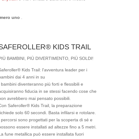
mero uno
.
SAFEROLLER® KIDS TRAIL
PIÙ BAMBINI, PIÙ DIVERTIMENTO, PIÙ SOLDI!
Saferoller® Kids Trail: l'avventura leader per i
bambini dai 4 anni in su
I bambini diventeranno più forti e flessibili e
acquisiranno fiducia in se stessi facendo cose che
non avrebbero mai pensato possibili.
Con Saferoller® Kids Trail, la preparazione
richiede solo 60 secondi. Basta infilarsi e rotolare.
I percorsi sono progettati per la scoperta di sé e
possono essere installati ad altezze fino a 5 metri.
La fune metallica può essere installata fuori