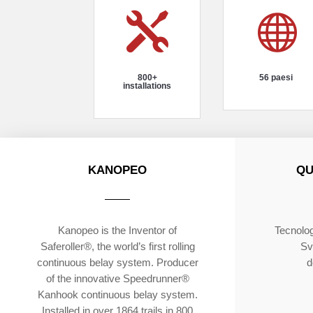


800+
56 paesi
installations
KANOPEO
QU
Kanopeo is the Inventor of
Tecnolog
Saferoller®, the world’s first rolling
Sv
continuous belay system. Producer
d
of the innovative Speedrunner®
Kanhook continuous belay system.
Installed in over 1864 trails in 800