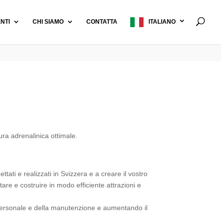
ENTI
CHI SIAMO
CONTATTA
ITALIANO
tura adrenalinica ottimale.
tati e realizzati in Svizzera e a creare il vostro
are e costruire in modo efficiente attrazioni e
l personale e della manutenzione e aumentando il