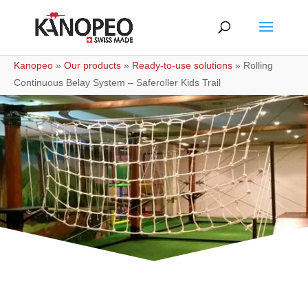
Kanopeo
»
Our products
»
Ready-to-use solutions
»
Rolling
Continuous Belay System – Saferoller Kids Trail