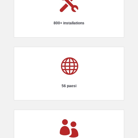

800+ installations

56 paesi
