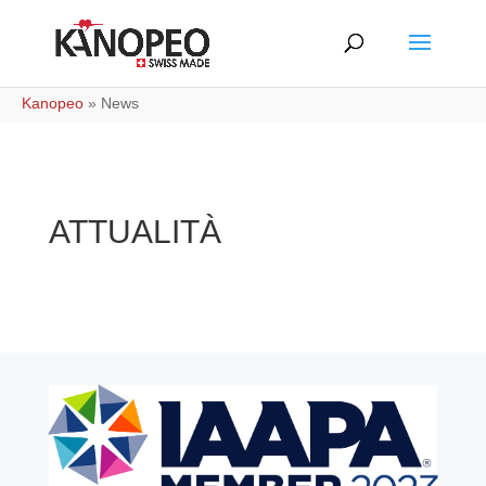
Kanopeo
»
News
ATTUALITÀ