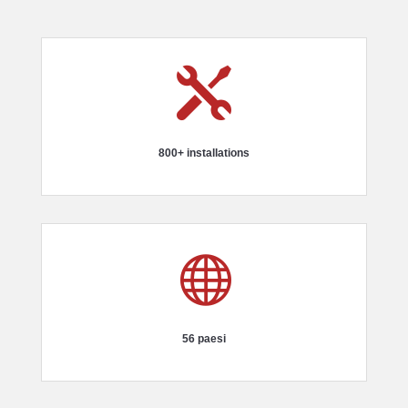

800+ installations

56 paesi