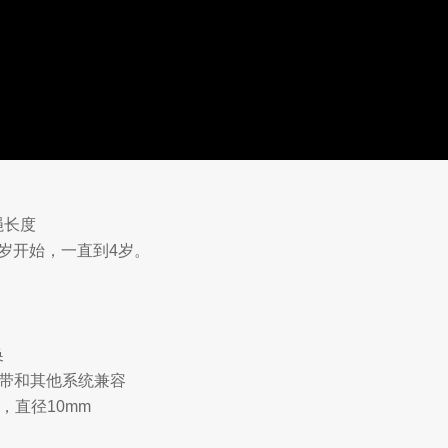
绳长度
岁开始，一直到4岁。
换
®连续系带和其他系统兼容
），直径10mm