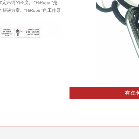
绳的长度。 "HiRope "是
方案。"HiRope "的工作原
有任