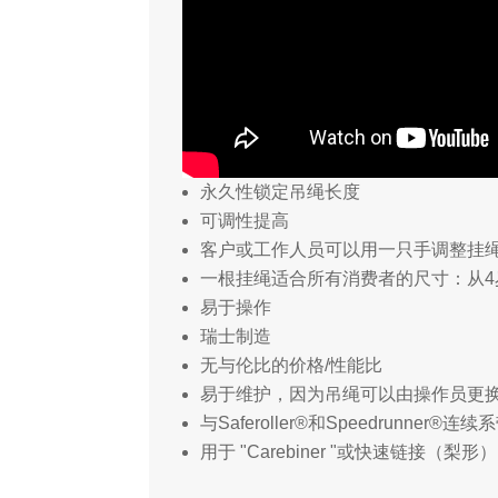
永久性锁定吊绳长度
可调性提高
客户或工作人员可以用一只手调整挂
一根挂绳适合所有消费者的尺寸：从4
易于操作
瑞士制造
无与伦比的价格/性能比
易于维护，因为吊绳可以由操作员更
与Saferoller®和Speedrunner
用于 "Carebiner "或快速链接（梨形