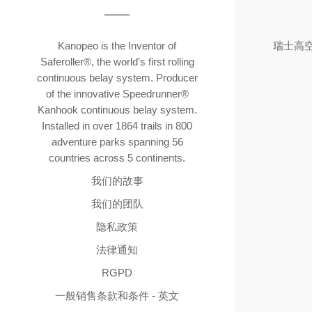
Kanopeo is the Inventor of
瑞士高
Saferoller®, the world’s first rolling
continuous belay system. Producer
of the innovative Speedrunner®
Kanhook continuous belay system.
Installed in over 1864 trails in 800
adventure parks spanning 56
countries across 5 continents.
我们的故事
我们的团队
隐私政策
法律通知
RGPD
一般销售条款和条件 - 英文