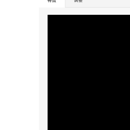
特点
调整