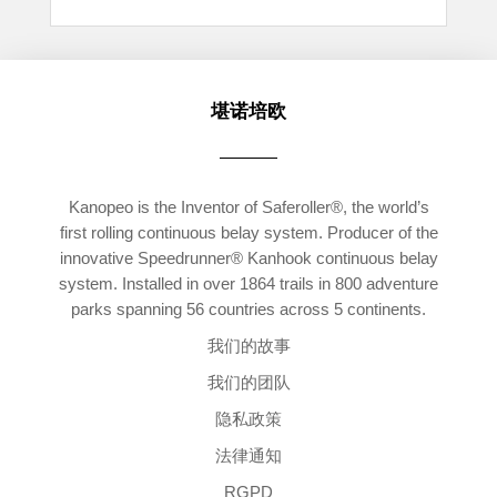
堪诺培欧
Kanopeo is the Inventor of Saferoller®, the world’s
first rolling continuous belay system. Producer of the
innovative Speedrunner® Kanhook continuous belay
system. Installed in over 1864 trails in 800 adventure
parks spanning 56 countries across 5 continents.
我们的故事
我们的团队
隐私政策
法律通知
RGPD