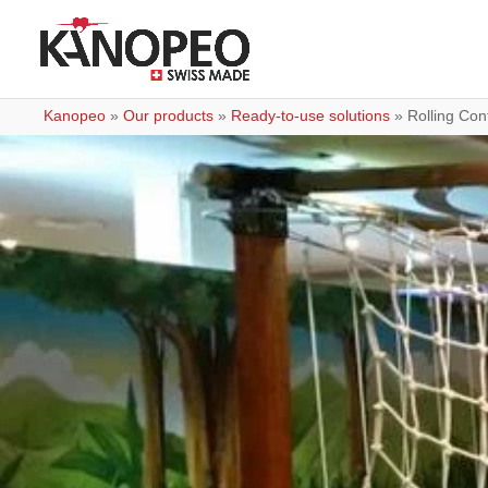
Kanopeo
»
Our products
»
Ready-to-use solutions
»
Rolling Con