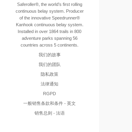
Saferoller®, the world’s first rolling
continuous belay system. Producer
of the innovative Speedrunner®
Kanhook continuous belay system.
Installed in over 1864 trails in 800
adventure parks spanning 56
countries across 5 continents.
我们的故事
我们的团队
隐私政策
法律通知
RGPD
一般销售条款和条件 - 英文
销售总则 - 法语