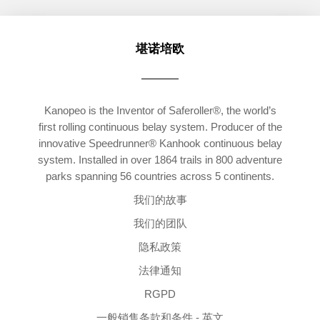
堪诺培欧
Kanopeo is the Inventor of Saferoller®, the world’s
first rolling continuous belay system. Producer of the
innovative Speedrunner® Kanhook continuous belay
system. Installed in over 1864 trails in 800 adventure
parks spanning 56 countries across 5 continents.
我们的故事
我们的团队
隐私政策
法律通知
RGPD
一般销售条款和条件 - 英文